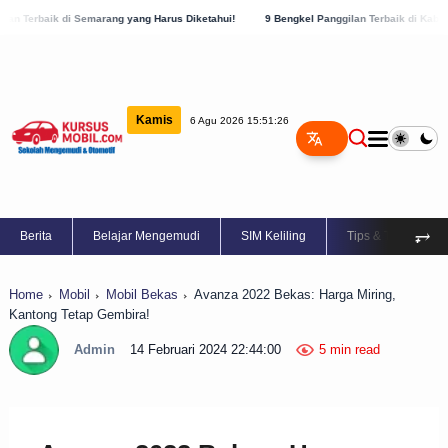
marang yang Harus Diketahui!
9 Bengkel Panggilan Terbaik di Kabupaten Semarang, 
Kamis
6 Agu 2026 15:51:27
⥅
Berita
Belajar Mengemudi
SIM Keliling
Tips & Trik
Home
Mobil
Mobil Bekas
Avanza 2022 Bekas: Harga Miring,
Kantong Tetap Gembira!
Admin
14 Februari 2024 22:44:00
5 min read