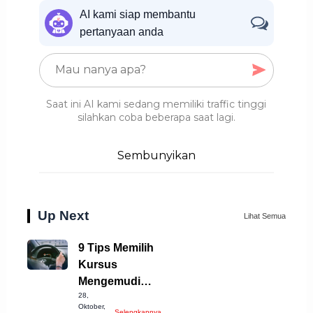
AI kami siap membantu
pertanyaan anda
Saat ini AI kami sedang memiliki traffic tinggi
silahkan coba beberapa saat lagi.
Sembunyikan
Up Next
Lihat Semua
9 Tips Memilih
Kursus
Mengemudi
28,
Mobil Terbaik di
Oktober,
Selengkapnya