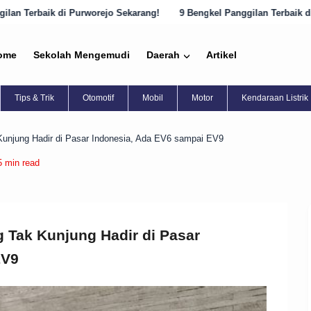
rejo Sekarang!
9 Bengkel Panggilan Terbaik di Semarang yang Harus
ome
Sekolah Mengemudi
Daerah
Artikel
Tips & Trik
Otomotif
Mobil
Motor
Kendaraan Listrik
 Kunjung Hadir di Pasar Indonesia, Ada EV6 sampai EV9
5 min read
g Tak Kunjung Hadir di Pasar
EV9