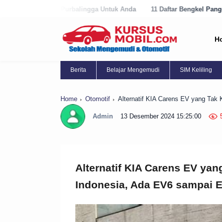
urbalingga Untuk Anda
11 Daftar Bengkel Panggilan Terbaik di Purwo
H
Berita
Belajar Mengemudi
SIM Keliling
Home
Otomotif
Alternatif KIA Carens EV yang Tak
Admin
13 Desember 2024 15:25:00
Alternatif KIA Carens EV yan
Indonesia, Ada EV6 sampai 