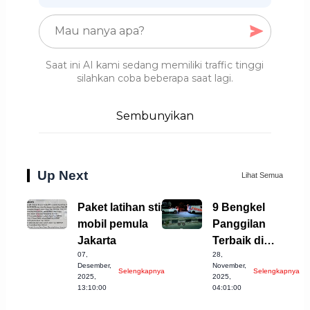
Saat ini AI kami sedang memiliki traffic tinggi
silahkan coba beberapa saat lagi.
Sembunyikan
Up Next
Lihat Semua
Paket latihan stir
9 Bengkel
mobil pemula
Panggilan
Jakarta
Terbaik di
07,
28,
Kabupaten
Desember,
November,
Selengkapnya
Selengkapnya
Semarang, Cek
2025,
2025,
13:10:00
04:01:00
Sekarang!