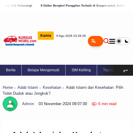
ng!
8 Daftar Bengkel Panggilan Terbaik di Sragen untuk Anda!
10 Bengkel Panggil
Kamis
6 Agu 2026 23:26:40
⥅
Berita
Belajar Mengemudi
SIM Keliling
Tips & Trik
Home
Adab Islami
Kesehatan
Adab Islami dan Kesehatan: Pilih
Toilet Duduk atau Jongkok?
Admin
03 November 2024 09:07:00
6 min read