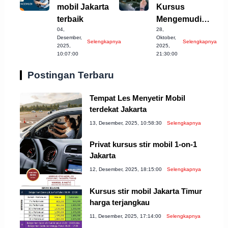
mobil Jakarta
Kursus
terbaik
Mengemudi
04,
28,
Mobil Terbaik di
Desember,
Oktober,
Selengkapnya
Selengkapnya
Cilegon
2025,
2025,
10:07:00
21:30:00
Postingan Terbaru
Tempat Les Menyetir Mobil
terdekat Jakarta
13, Desember, 2025, 10:58:30
Selengkapnya
Privat kursus stir mobil 1-on-1
Jakarta
12, Desember, 2025, 18:15:00
Selengkapnya
Kursus stir mobil Jakarta Timur
harga terjangkau
11, Desember, 2025, 17:14:00
Selengkapnya