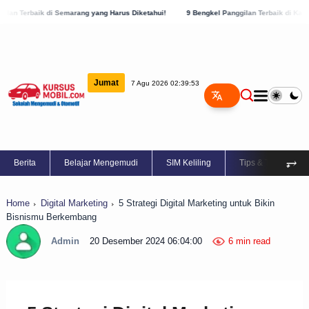
ang yang Harus Diketahui!
9 Bengkel Panggilan Terbaik di Kabupaten Semarang, Cek 
Jumat
7 Agu 2026 02:39:54
⥅
Berita
Belajar Mengemudi
SIM Keliling
Tips & Trik
Home
Digital Marketing
5 Strategi Digital Marketing untuk Bikin
Bisnismu Berkembang
Admin
20 Desember 2024 06:04:00
6 min read