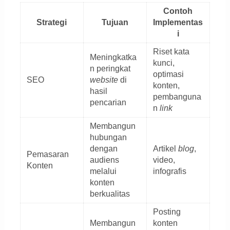
Contoh
Strategi
Tujuan
Implementas
i
Riset kata
Meningkatka
kunci,
n peringkat
optimasi
SEO
website
di
konten,
hasil
pembanguna
pencarian
n
link
Membangun
hubungan
dengan
Artikel
blog
,
Pemasaran
audiens
video,
Konten
melalui
infografis
konten
berkualitas
Posting
Membangun
konten