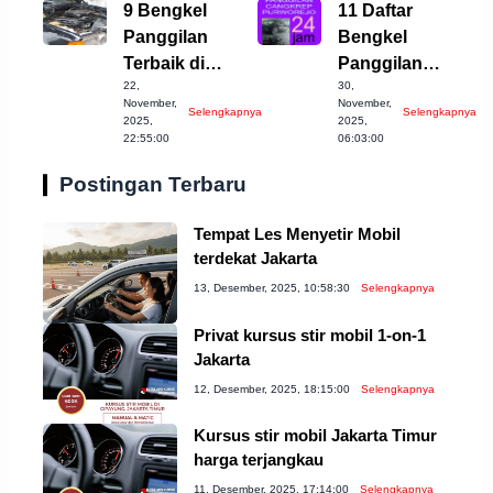
9 Bengkel
11 Daftar
Panggilan
Bengkel
Terbaik di
Panggilan
22,
30,
Salatiga untuk
Terbaik di
November,
November,
Selengkapnya
Selengkapnya
Anda!
Purworejo
2025,
2025,
22:55:00
06:03:00
Sekarang!
Postingan Terbaru
Tempat Les Menyetir Mobil
terdekat Jakarta
13, Desember, 2025, 10:58:30
Selengkapnya
Privat kursus stir mobil 1-on-1
Jakarta
12, Desember, 2025, 18:15:00
Selengkapnya
Kursus stir mobil Jakarta Timur
harga terjangkau
11, Desember, 2025, 17:14:00
Selengkapnya