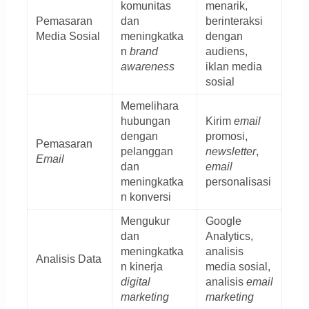
komunitas
menarik,
Pemasaran
dan
berinteraksi
Media Sosial
meningkatka
dengan
n
brand
audiens,
awareness
iklan media
sosial
Memelihara
hubungan
Kirim
email
dengan
promosi,
Pemasaran
pelanggan
newsletter
,
Email
dan
email
meningkatka
personalisasi
n konversi
Mengukur
Google
dan
Analytics,
meningkatka
analisis
Analisis Data
n kinerja
media sosial,
digital
analisis
email
marketing
marketing