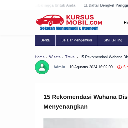
rbalingga Untuk Anda
11 Daftar Bengkel Panggilan Terbaik di Purwor
H
Berita
Belajar Mengemudi
SIM Keliling
Home
Wisata
Travel
15 Rekomendasi Wahana Di
Admin
10 Agustus 2024 16:02:00
6 
15 Rekomendasi Wahana Dis
Menyenangkan