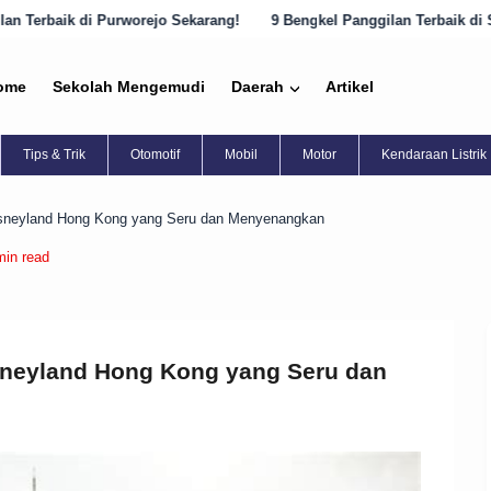
ejo Sekarang!
9 Bengkel Panggilan Terbaik di Semarang yang Harus 
ome
Sekolah Mengemudi
Daerah
Artikel
Tips & Trik
Otomotif
Mobil
Motor
Kendaraan Listrik
sneyland Hong Kong yang Seru dan Menyenangkan
min read
neyland Hong Kong yang Seru dan