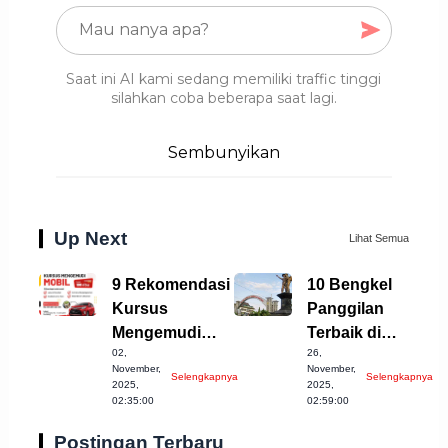
Saat ini AI kami sedang memiliki traffic tinggi
silahkan coba beberapa saat lagi.
Sembunyikan
Up Next
Lihat Semua
9 Rekomendasi
10 Bengkel
Kursus
Panggilan
Mengemudi
Terbaik di
02,
26,
Mobil Terbaik di
Sukoharjo yang
November,
November,
Selengkapnya
Selengkapnya
Banda Aceh
Patut Diketahui
2025,
2025,
02:35:00
02:59:00
Postingan Terbaru