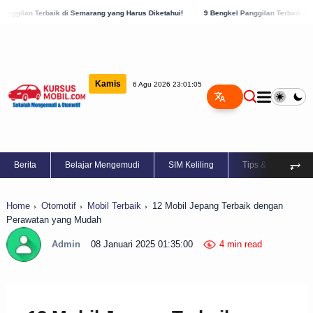
ik di Semarang yang Harus Diketahui!
9 Bengkel Panggilan Terbaik di Kabupaten Sem
Kamis
6 Agu 2026 23:01:06
⥅
Berita
Belajar Mengemudi
SIM Keliling
Tips & Trik
Home
Otomotif
Mobil Terbaik
12 Mobil Jepang Terbaik dengan
Perawatan yang Mudah
Admin
08 Januari 2025 01:35:00
4 min read