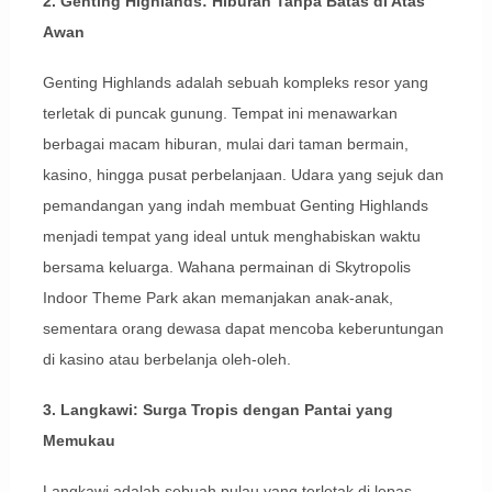
2. Genting Highlands: Hiburan Tanpa Batas di Atas
Awan
Genting Highlands adalah sebuah kompleks resor yang
terletak di puncak gunung. Tempat ini menawarkan
berbagai macam hiburan, mulai dari taman bermain,
kasino, hingga pusat perbelanjaan. Udara yang sejuk dan
pemandangan yang indah membuat Genting Highlands
menjadi tempat yang ideal untuk menghabiskan waktu
bersama keluarga. Wahana permainan di Skytropolis
Indoor Theme Park akan memanjakan anak-anak,
sementara orang dewasa dapat mencoba keberuntungan
di kasino atau berbelanja oleh-oleh.
3. Langkawi: Surga Tropis dengan Pantai yang
Memukau
Langkawi adalah sebuah pulau yang terletak di lepas