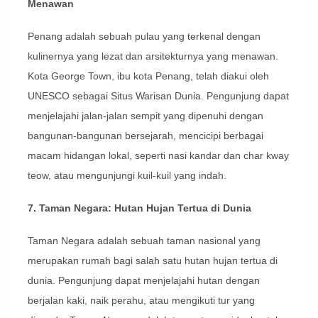
Menawan
Penang adalah sebuah pulau yang terkenal dengan
kulinernya yang lezat dan arsitekturnya yang menawan.
Kota George Town, ibu kota Penang, telah diakui oleh
UNESCO sebagai Situs Warisan Dunia. Pengunjung dapat
menjelajahi jalan-jalan sempit yang dipenuhi dengan
bangunan-bangunan bersejarah, mencicipi berbagai
macam hidangan lokal, seperti nasi kandar dan char kway
teow, atau mengunjungi kuil-kuil yang indah.
7. Taman Negara: Hutan Hujan Tertua di Dunia
Taman Negara adalah sebuah taman nasional yang
merupakan rumah bagi salah satu hutan hujan tertua di
dunia. Pengunjung dapat menjelajahi hutan dengan
berjalan kaki, naik perahu, atau mengikuti tur yang