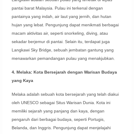
pantai barat Malaysia. Pulau ini terkenal dengan
pantainya yang indah, air laut yang jernih, dan hutan
hujan yang lebat. Pengunjung dapat menikmati berbagai
macam aktivitas air, seperti snorkeling, diving, atau
sekadar berjemur di pantai. Selain itu, terdapat juga
Langkawi Sky Bridge, sebuah jembatan gantung yang
menawarkan pemandangan pulau yang menakjubkan.
4. Melaka: Kota Bersejarah dengan Warisan Budaya
yang Kaya
Melaka adalah sebuah kota bersejarah yang telah diakui
oleh UNESCO sebagai Situs Warisan Dunia. Kota ini
memiliki sejarah yang panjang dan kaya, dengan
pengaruh dari berbagai budaya, seperti Portugis,
Belanda, dan Inggris. Pengunjung dapat menjelajahi