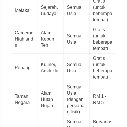
Gratis
Sejarah,
Semua
(untuk
Melaka
Budaya
Usia
beberapa
tempat)
Gratis
Cameron
Alam,
Semua
(untuk
Highland
Kebun
Usia
beberapa
s
Teh
tempat)
Gratis
Kuliner,
Semua
(untuk
Penang
Arsitektur
Usia
beberapa
tempat)
Semua
Alam,
Usia
Taman
RM 1 -
Hutan
(dengan
Negara
RM 5
Hujan
persiapa
n fisik)
Semua
Bervarias