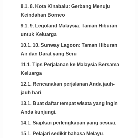
8.1. 8. Kota Kinabalu: Gerbang Menuju
Keindahan Borneo
9.1. 9. Legoland Malaysia: Taman Hiburan
untuk Keluarga
10.1. 10. Sunway Lagoon: Taman Hiburan
Air dan Darat yang Seru
11.1. Tips Perjalanan ke Malaysia Bersama
Keluarga
12.1. Rencanakan perjalanan Anda jauh-
jauh hari.
13.1. Buat daftar tempat wisata yang ingin
Anda kunjungi.
14.1. Siapkan perlengkapan yang sesuai.
15.1. Pelajari sedikit bahasa Melayu.