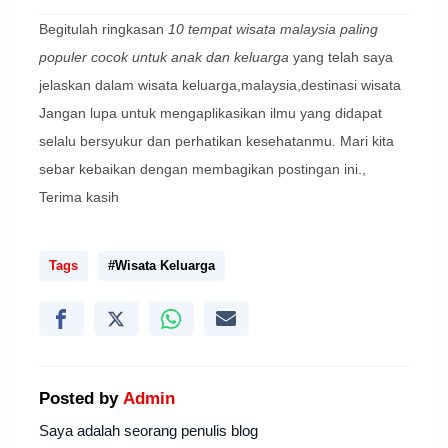
Begitulah ringkasan
10 tempat wisata malaysia paling
populer cocok untuk anak dan keluarga
yang telah saya
jelaskan dalam wisata keluarga,malaysia,destinasi wisata
Jangan lupa untuk mengaplikasikan ilmu yang didapat
selalu bersyukur dan perhatikan kesehatanmu. Mari kita
sebar kebaikan dengan membagikan postingan ini.,
Terima kasih
Tags
#Wisata Keluarga
Posted by
Admin
Saya adalah seorang penulis blog