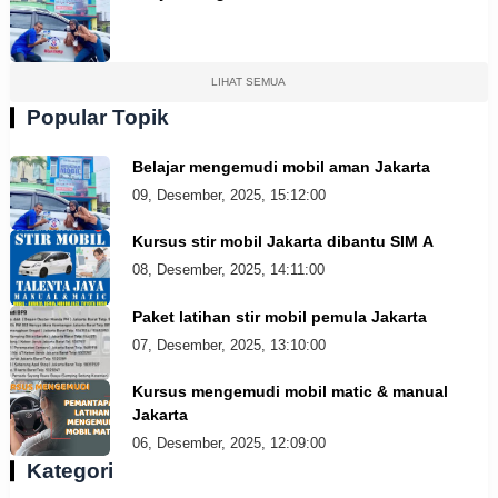
LIHAT SEMUA
Popular Topik
Belajar mengemudi mobil aman Jakarta
09, Desember, 2025, 15:12:00
Kursus stir mobil Jakarta dibantu SIM A
08, Desember, 2025, 14:11:00
Paket latihan stir mobil pemula Jakarta
07, Desember, 2025, 13:10:00
Kursus mengemudi mobil matic & manual
Jakarta
06, Desember, 2025, 12:09:00
Kategori