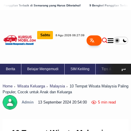
k di Semarang yang Harus Diketahui!
9 Bengkel Panggilan Terbaik di Kabupaten Sema
Sabtu
8 Agu 2026 06:27:10
⥅
Berita
Belajar Mengemudi
SIM Keliling
Tips & Trik
Home
Wisata Keluarga
Malaysia
10 Tempat Wisata Malaysia Paling
Populer, Cocok untuk Anak dan Keluarga
Admin
13 September 2024 20:54:00
5 min read